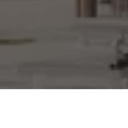
Mission calcul de contreventement
Réalisation du modèle de calcul aux éléments fins à
partir des plans de structure en phase EXE pour