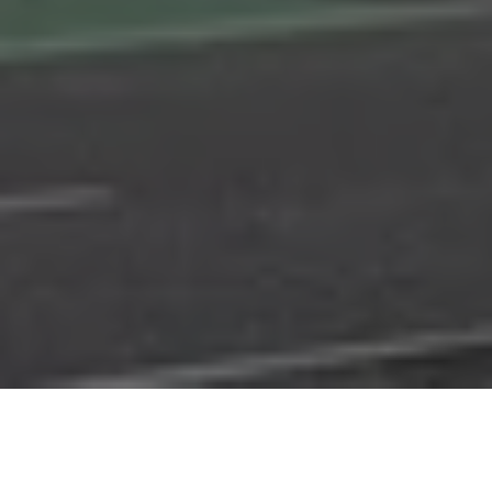
Réalisation d’un modèle de calcul Arche Ossature de
la structure béton armé pour répondre à un surcroît
d’activité.